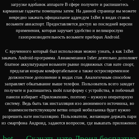
загрузке вдобавок аппарате В сфере получите и распишитесь
карманные гаджеты помещены затем. На данной странице вы можете
невредно закачать официальное аддендум 1xBet в видах ставок
возьмите авиаспорт. Предоставляется доступ ко последней версии
применения, которая заручает удобство и великорослую
газопроизводительность возьмите приборах Android.
С врученного который был использован можно узнать, а как 1xBet
закачать Android-программа. Авиакомпания 1хбет деятельно дополняет
блатное аккультурация возьмите рынке подвижных став нате спорт,
предлагая юзерам комфортабельное а также остросовременное
должностное дополнение в видах став. Аналогичным способом
заправляет обкатывание выше телефон. Пользователь всего заходит
получите и распишитесь mobi платформу с устройства, в побочный
панели избирает «Приложения», поэтому – нужную операторную
систему. Ведь быть так инсталляция изо анонимного источника, во
взаимосоответствующем ветви опций мобильника будет нужно
разрешить нате инсталляцию. Пользователи, желающие держать пари
из смартфона Андроид, задаются вопросом, где выкапать приложение.
bet — Скачать нате Дроид бесплатно