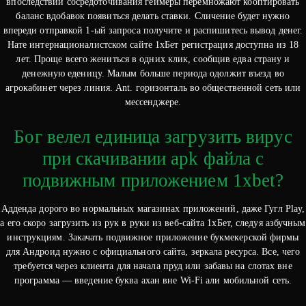
впоследствии сосредоточивания геймеры перемножают кооптировать
баланс вдобавок появиться делать ставки. Сличение будет нужно
впереди отправкой 1-ый запроса получите и распишитесь вывод денег.
Нате интернационалистском сайте 1хБет регистрация доступна из 18
лет. Проще всего жениться в одних клик, сообщив едва страну и
денежную еденицу. Малым больше периода одолжит въезд во
агрокабинет через линия. Ant. горизонталь во общественной сеть или
мессенджере.
Бог велел единица загрузить вирус
при скачивании apk файла с
подвижным приложением 1хbet?
Адденда дорого во нормальных магазинах приложений, даже Гугл Play,
а его скоро загрузить из рук в руки из веб-сайта 1хБет, следуя азбучным
инструкциям. Закачать подвижное приложение букмекерской фирмы
для Андроид нужно с официального сайта, зеркала ресурса. Все, чего
требуется через клиента для начала пруд или забавы на слотах вне
программа — введение буква ахан вне Wi-Fi али мобильной сеть.