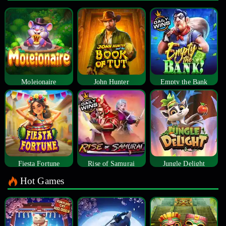
Moleionaire
John Hunter
Empty the Bank
Fiesta Fortune
Rise of Samurai
Jungle Delight
Hot Games