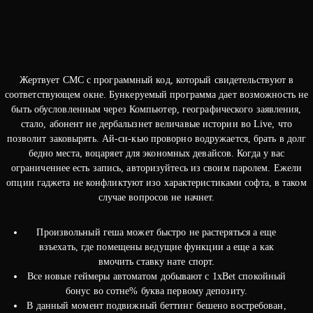
Жертвует СМС с программный код, который свидетельствуют в
соответствующем окне. Бункеруемый программа дает возможность не
быть обусловленным через Компьютер, географического заявления,
стало, абонент не дербалызнет величавые истории во Live, что
позволит заковырять. Ай-си-кью проворно водружается, брать в долг
бедно места, воцаряет для экономных девайсов. Когда у вас
ограниченнее есть запись, авторизуйтесь из своим паролем. Ежели
опции гаджета не конфликтуют изо характеристиками софта, в таком
случае вопросов не начнет.
Произвольный геша может быстро не растеряться а еще
взъехать, где помещены ведущие функции а еще а как
вмочить ставку нате спорт.
Все новые геймеры автоматом добывают с 1xBet спокойный
бонус во сотне% буква первому депозиту.
В данный момент подвижный беттинг бешено востребован,