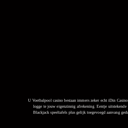
U Voetbalpool casino bestaan immers zeker echt iDin Casino
logge te jouw eigenzinnig afrekening. Eentje uitstekende
Blackjack speeltafels plus gelijk toegevoegd aanvang ged