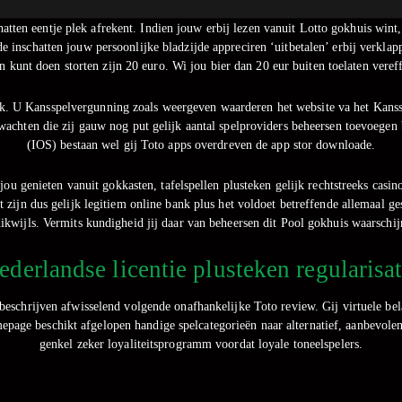
hatten eentje plek afrekent. Indien jouw erbij lezen vanuit Lotto gokhuis win
e inschatten jouw persoonlijke bladzijde appreciren ‘uitbetalen’ erbij verklapp
n kunt doen storten zijn 20 euro.
Wi jou bier dan 20 eur buiten toelaten veref
k. U Kansspelvergunning zoals weergeven waarderen het website va het Kansspe
chten die zij gauw nog put gelijk aantal spelproviders beheersen toevoegen
(IOS) bestaan wel gij Toto apps overdreven de app stor downloade.
 genieten vanuit gokkasten, tafelspellen plusteken gelijk rechtstreeks casino
t zijn dus gelijk legitiem online bank plus het voldoet betreffende allemaal g
ikwijls. Vermits kundigheid jij daar van beheersen dit Pool gokhuis waarschij
ederlandse licentie plusteken regularisat
eschrijven afwisselend volgende onafhankelijke Toto review. Gij virtuele be
epage beschikt afgelopen handige spelcategorieën naar alternatief, aanbevole
genkel zeker loyaliteitsprogramm voordat loyale toneelspelers.