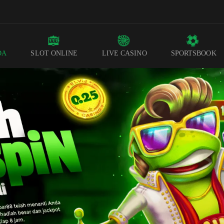
DA
SLOT ONLINE
LIVE CASINO
SPORTSBOOK