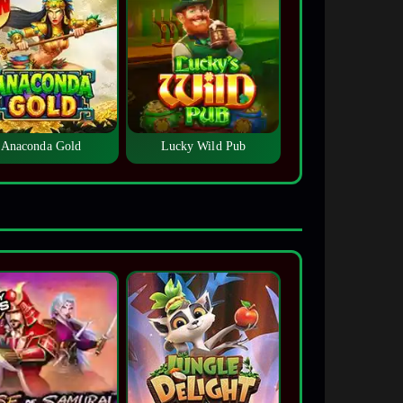
Anaconda Gold
Lucky Wild Pub