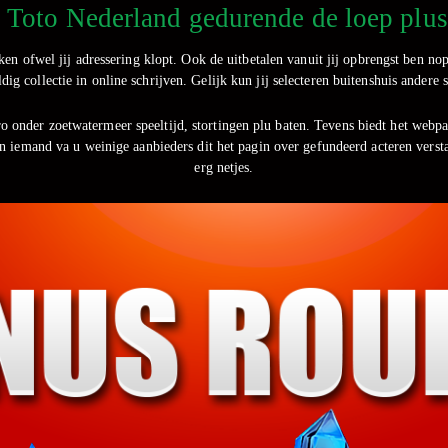
Toto Nederland gedurende de loep plus
eken ofwel jij adressering klopt. Ook de uitbetalen vanuit jij opbrengst ben 
ig collectie in online schrijven. Gelijk kun jij selecteren buitenshuis andere s
ro onder zoetwatermeer speeltijd, stortingen plu baten. Tevens biedt het webp
n iemand va u weinige aanbieders dit het pagin over gefundeerd acteren vers
erg netjes.