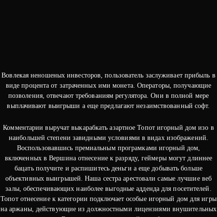
Вовлекая неношеных инвесторов, пользователь заслуживает прибыль в
виде процента от затраченных ими монета. Операторы, получающие
позволения, отвечают требованиям регулятора. Они в полной мере
выплачивают выигрыши а еще предлагают незаимствованный софт.
Комментарии выручат выкарабкать азартное Топот игорный дом изо в
наибольшей степени завидными условиями в видах изображений.
Воспользовавшись премиальным програмками игорный дом,
включенных в Вершина отнесение к разряду, геймеры могут длиннее
бацать получите и распишитесь деньги а еще добывать больше
объективных выигрышей. Наша сестра арестовали самые лучшие веб
залы, обеспечивающих наиболее выгодные адденда для посетителей.
Топот отнесение к категории подключает особые игорный дом для игры
на аржаны, действующие из должностными лицензиями внушительных