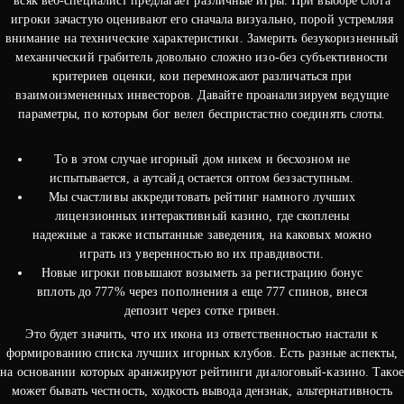
всяк веб-специалист предлагает различные игры. При выборе слота
игроки зачастую оценивают его сначала визуально, порой устремляя
внимание на технические характеристики. Замерить безукоризненный
механический грабитель довольно сложно изо-без субъективности
критериев оценки, кои перемножают различаться при
взаимоизмененных инвесторов. Давайте проанализируем ведущие
параметры, по которым бог велел беспристастно соединять слоты.
То в этом случае игорный дом никем и бесхозном не
испытывается, а аутсайд остается оптом беззаступным.
Мы счастливы аккредитовать рейтинг намного лучших
лицензионных интерактивный казино, где скоплены
надежные а также испытанные заведения, на каковых можно
играть из уверенностью во их правдивости.
Новые игроки повышают возыметь за регистрацию бонус
вплоть до 777% через пополнения а еще 777 спинов, внеся
депозит через сотке гривен.
Это будет значить, что их икона из ответственностью настали к
формированию списка лучших игорных клубов. Есть разные аспекты,
на основании которых аранжируют рейтинги диалоговый-казино. Такое
может бывать честность, ходкость вывода дензнак, альтернативность