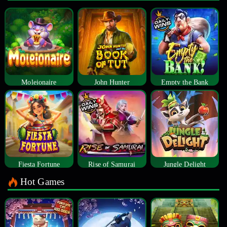
Moleionaire
John Hunter
Empty the Bank
Fiesta Fortune
Rise of Samurai
Jungle Delight
Hot Games