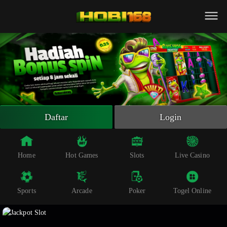
Beranda
Slot Online
Live Casino
Sportsbook
Arcade
Togel Online
Daftar
Login
Poker
Whatsapp
Home
Hot Games
Slots
Live Casino
Telegram
Sports
Arcade
Poker
Togel Online
Livechat