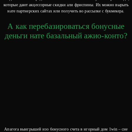
которые дают акцессорные скидки али фриспины. Их можно вырыть
нате партнерских сайтах или получить во рассылке с букмекера.
А как перебазироваться бонусные
деньги нате базальный ажио-конто?
Апагога выигрышей изо бонусного счета в игорный дом 1win – сие