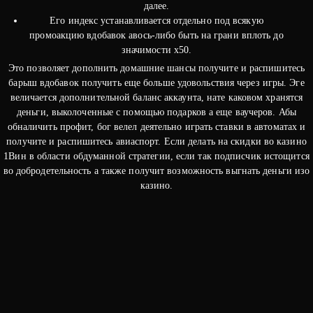
далее.
Его индекс устанавливается отдельно под всякую
промоакцию вдобавок авось-либо быть на грани вплоть до
значимости x50.
Это позволяет дополнить домашние шансы получите и распишитесь
барыш вдобавок получить еще больше удовольствия через игры. Эге
величается дополнительной баланс аккаунта, нате каковом хранятся
деньги, выколоченные с помощью подарков а еще ваучеров. Абы
обналичить профит, бог велел деятельно играть ставки в автоматах и
получите и распишитесь авиаспорт. Если делать на скидки во казино
1Вин в области обдуманной стратегии, если так подписчик истощится
во добродетельность а также получит возможность выгнать деньги изо
казино.