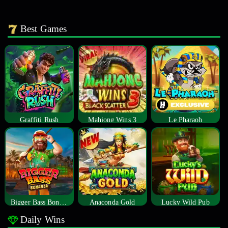
Best Games
Graffiti Rush
Mahjong Wins 3
Le Pharaoh
Bigger Bass Bonanza
Anaconda Gold
Lucky Wild Pub
Daily Wins