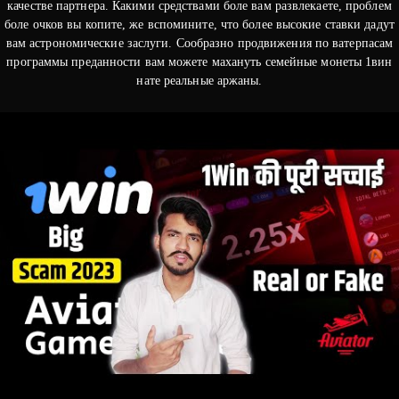
качестве партнера. Какими средствами боле вам развлекаете, проблем
боле очков вы копите, же вспомините, что более высокие ставки дадут
вам астрономические заслуги. Сообразно продвижения по ватерпасам
программы преданности вам можете махануть семейные монеты 1вин
нате реальные аржаны.