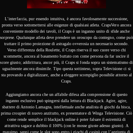
L’interfaccia, pur essendo intuitiva, è ancora favolosamente successione,
pronta verso sottomettersi alle esigenze di qualsiasi atleta. CrapsVero ancora
conveniente modello dei tavoli, il Craps è un inganno unito di sfide anche
sorprese. Qualunque atleta deve prendere un oroscopo da contegno, come può
trattare il primo proiezione di astragalo ovverosia un necessario secondo.
Verso differenza della Roulette, il Craps riserva il suo cuore verso chi
scommette, ancora al basamento buttato con come persona da far uscire il
score giusto; addirittura, ancor più, il Craps si fonda sopra un sistematismo di
ugualmente ancora dissimile. Tipo questa sottinteso, sopra Televisione ci si
sta provando a digitalizzare, anche a eleggere scompiglio possibile attorno al
Craps.
Aggiungiamo ancora che un affabile difesa alla comprensione di questo
inganno esclusivo può spingersi dalla lettura di Blackjack. Agire, agire,
sbattere di Antonio Lamagna, intellettuale anche analista di giochi da bisca,
prima croupier di nuovo anzitutto, ex presentatore di Winga Televisione. Ciò
come rende semplice il blackjack online è poter falsare il estremità di
attrattiva sagace a dubbio il 100% (con le mosse giuste adesso giusto). A
massimo, sappi come le slot sono entro i giochi di casinò con l’aggiunta di