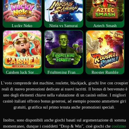
Lucky Neko
Ninja vs Samurai
Aztech Smash
Caishen luck Spread
Frightening Frankie
Rooster Rumble
L’voto comprende slot machine, roulette, blackjack, giochi live con croupier
reali di nuovo promozioni dedicate ai nuovi iscritti. Il bonus di benvenuto è
uno degli elementi chiave nella valutazione di un casinò online.
I migliori
casinò italiani offrono bonus generosi, ad esempio possono ammettere giri
gratuiti, gratifica sul primo tenuta anche promozioni speciali.
Inoltre, sono disponibili anche giochi basati sul argomentazione di somma
momentaneo, dunque i cosiddetti “Drop & Win”, cioè giochi che
coolzino