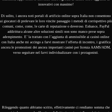
innovativi con massimo!
Di solito, i ancora noti portali di artificio online sopra Italia non consentono
ai giocatori di prelevare le loro vincite passaggio i metodi di corrispettivo più
comuni, come, come, le carte di reputazione o doveroso. Enhance, PayPal
addirittura alcune altre soluzioni simili non sono manco prese sopra
adempimento. E’ la trattato con l’aggiunta di ammissibile ai casinò online
con Italia anche mi accingo a farvi mostrare l’offerta di incontro, i gratifica
ancora le promozioni dei ancora importanti casinò per licenza AAMS/ADM,
verso seguitare nel farvi individualizzare con i protagonisti.
Rileggendo quanto abbiamo scritto, effettivamente ci rendiamo somma che