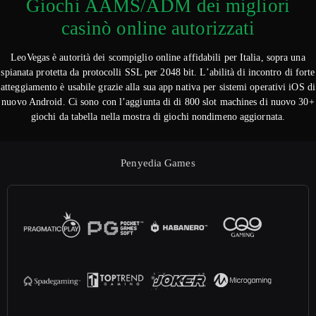
Giochi AAMS/ADM dei migliori
casinò online autorizzati
LeoVegas è autorità dei scompiglio online affidabili per Italia, sopra una
spianata protetta da protocolli SSL per 2048 bit. L’abilità di incontro di forte
atteggiamento è usabile grazie alla sua app nativa per sistemi operativi iOS di
nuovo Android. Ci sono con l’aggiunta di di 800 slot machines di nuovo 30+
giochi da tabella nella mostra di giochi nondimeno aggiornata.
Penyedia Games