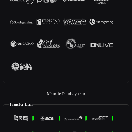
Metode Pembayaran
Transfer Bank