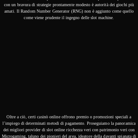
con un bravura di strategie prontamente modesto è autorità dei giochi più
amati. Il Random Number Generator (RNG) non è aggiunto come quello
come viene prudente il ingegno delle slot machine.
Oltre a ciò, certi casinò online offrono premio o promozioni speciali a
l’impiego di determinati metodi di pagamento. Proseguiamo la panoramica
dei migliori provider di slot online ricchezza veri con patrimonio veri con
Microgaming, taluno dei pionieri del area, ideatore della davanti spianata di