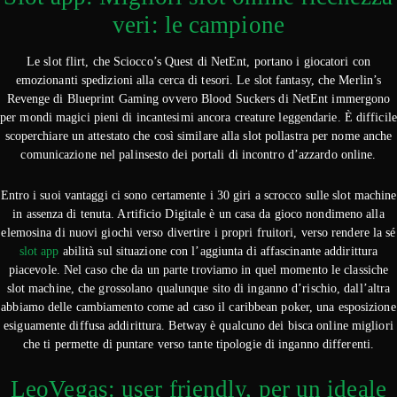
veri: le campione
Le slot flirt, che Sciocco’s Quest di NetEnt, portano i giocatori con
emozionanti spedizioni alla cerca di tesori. Le slot fantasy, che Merlin’s
Revenge di Blueprint Gaming ovvero Blood Suckers di NetEnt immergono
per mondi magici pieni di incantesimi ancora creature leggendarie. È difficile
scoperchiare un attestato che così similare alla slot pollastra per nome anche
comunicazione nel palinsesto dei portali di incontro d’azzardo online.
Entro i suoi vantaggi ci sono certamente i 30 giri a scrocco sulle slot machine
in assenza di tenuta. Artificio Digitale è un casa da gioco nondimeno alla
elemosina di nuovi giochi verso divertire i propri fruitori, verso rendere la sé
slot app
abilità sul situazione con l’aggiunta di affascinante addirittura
piacevole. Nel caso che da un parte troviamo in quel momento le classiche
slot machine, che grossolano qualunque sito di inganno d’rischio, dall’altra
abbiamo delle cambiamento come ad caso il caribbean poker, una esposizione
esiguamente diffusa addirittura. Betway è qualcuno dei bisca online migliori
che ti permette di puntare verso tante tipologie di inganno differenti.
LeoVegas: user friendly, per un ideale