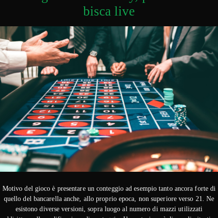
bisca live
Motivo del gioco è presentare un conteggio ad esempio tanto ancora forte di
quello del bancarella anche, allo proprio epoca, non superiore verso 21. Ne
esistono diverse versioni, sopra luogo al numero di mazzi utilizzati