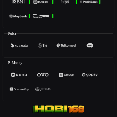
Pulsa
E-Money