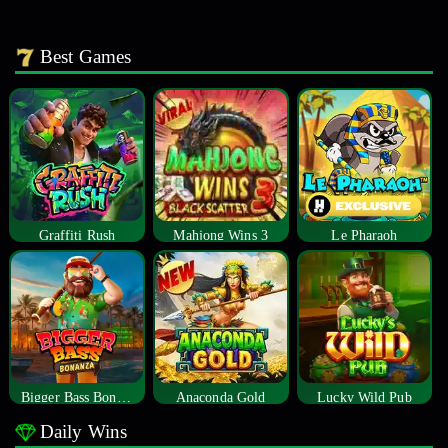
Best Games
Graffiti Rush
Mahjong Wins 3
Le Pharaoh
Bigger Bass Bonanza
Anaconda Gold
Lucky Wild Pub
Daily Wins