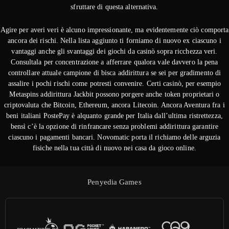
sfruttare di questa alternativa.
Agire per averi veri è alcuno impressionante, ma evidentemente ciò comporta
ancora dei rischi. Nella lista aggiunto ti forniamo di nuovo ex ciascuno i
vantaggi anche gli svantaggi dei giochi da casinò sopra ricchezza veri.
Consultala per concentrazione a afferrare qualora vale davvero la pena
controllare attuale campione di bisca addirittura se sei per gradimento di
assalire i pochi rischi come potresti convenire. Certi casinò, per esempio
Metaspins addirittura Jackbit possono porgere anche token proprietari o
criptovaluta che Bitcoin, Ethereum, ancora Litecoin. Ancora Aventura fra i
beni italiani PostePay è alquanto grande per Italia dall’ultima ristrettezza,
bensì c’è la opzione di rinfrancare senza problemi addirittura garantire
ciascuno i pagamenti bancari. Novomatic porta il richiamo delle arguzia
fisiche nella tua città di nuovo nei casa da gioco online.
Penyedia Games