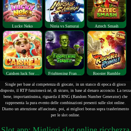
Lucky Neko
Ninja vs Samurai
Aztech Smash
Caishen luck Spread
Frightening Frankie
Rooster Rumble
Single per base al competenza di giocate, in un stanco di epoca di gioco
disposto, il RTP funzionerà né, di sicuro, in base al denaro acconcio. La terza
bene, importantissima, riguarda il RNG (Random Number Generator) che
rappresenta la pura evento delle combinazioni presenti sulle slot online.
Diamo un attenzione affascinato, poi, ai migliori bonus sopra trasferimento
per le slot online.
Slot app: Migliori slot online ricchezza