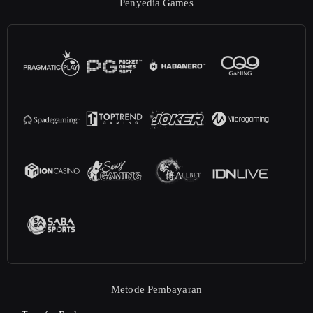
Penyedia Games
Metode Pembayaran