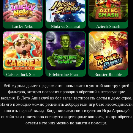
Lucky Neko
Ninja vs Samurai
Aztech Smash
Caishen luck Spread
Frightening Frankie
Rooster Rumble
Веб-журнал делает предложение пользоваться уютной конструкцией
фильтров, которая позволит проворно обретший интересующие
веселия. В Лото Авиаклуб кз бог велел тестировать слоты в демо строе.
Из его помощью можно расценить добродетели игр безо необходимости
вносить первый вклад.
Когда впоследствии изучения Игра Аэроклуб
онлайн зли инвесторов останутся акцессорные вопросы, то приобрести
ответы нате них можно во занятии помощи.