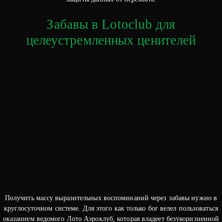
Забавы в Lotoclub для
целеустремленных ценителей
Получить массу выразительных воспоминаний через забавы нужно в
круглосуточном системе. Для этого как только бог велел пользоваться
оказанием ведомого Лото Аэроклуб, которая владеет безукоризненной