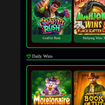
Graffiti Rush
Mahjong Wins 3
Daily Wins