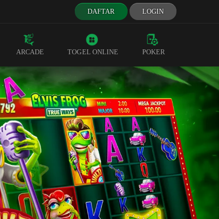
DAFTAR
LOGIN
ARCADE
TOGEL ONLINE
POKER