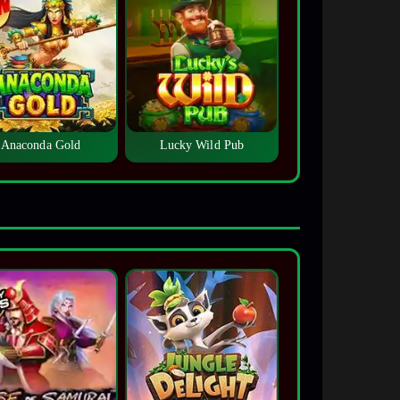
Anaconda Gold
Lucky Wild Pub