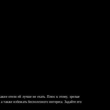
кие отели ей лучше не ехать. Плюс к этому, зрелые
а также избежать бесполезного интереса. Задайте его