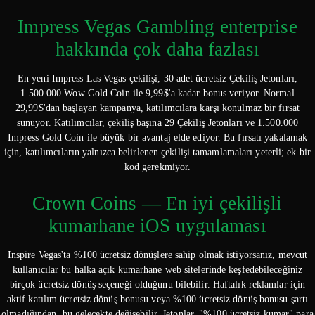
Impress Vegas Gambling enterprise
hakkında çok daha fazlası
En yeni Impress Las Vegas çekilişi, 30 adet ücretsiz Çekiliş Jetonları,
1.500.000 Wow Gold Coin ile 9,99$'a kadar bonus veriyor. Normal
29,99$'dan başlayan kampanya, katılımcılara karşı konulmaz bir fırsat
sunuyor. Katılımcılar, çekiliş başına 29 Çekiliş Jetonları ve 1.500.000
Impress Gold Coin ile büyük bir avantaj elde ediyor. Bu fırsatı yakalamak
için, katılımcıların yalnızca belirlenen çekilişi tamamlamaları yeterli; ek bir
kod gerekmiyor.
Crown Coins — En iyi çekilişli
kumarhane iOS uygulaması
Inspire Vegas'ta %100 ücretsiz dönüşlere sahip olmak istiyorsanız, mevcut
kullanıcılar bu halka açık kumarhane web sitelerinde keşfedebileceğiniz
birçok ücretsiz dönüş seçeneği olduğunu bilebilir. Haftalık reklamlar için
aktif katılım ücretsiz dönüş bonusu veya %100 ücretsiz dönüş bonusu şartı
olmadığından, bu gelecekte değişebilir. Jetonlar, "%100 ücretsiz kumar" para