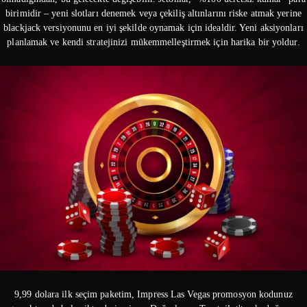
birimidir – yeni slotları denemek veya çekiliş altınlarını riske atmak yerine
blackjack versiyonunu en iyi şekilde oynamak için idealdir. Yeni aksiyonları
planlamak ve kendi stratejinizi mükemmelleştirmek için harika bir yoldur.
9,99 dolara ilk seçim paketim, Impress Las Vegas promosyon kodunuz