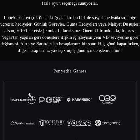
fazla oyun seçeneği sunuyorlar.
LoneStar'ın en çok öne çıktığı alanlardan biri de sosyal medyada sunduğu
ücretsiz hediyeler. Günlük Görevler, Cuma Hediyeleri veya Maliyet Düşüşleri
olsun, %100 ücretsiz jetonlar bulacaksınız. Önemli bir nokta da, Impress
Vegas'tan yapılan geri dönüşlere ilişkin iç işleyişin yeni VIP seviyesine göre
değişmesi. Altın ve Barındırılan hesaplarınız bir sonraki iş günü kapatılırken,
diğer hesaplarınız yaklaşık üç iş günü içinde işleme alınır.
Penyedia Games