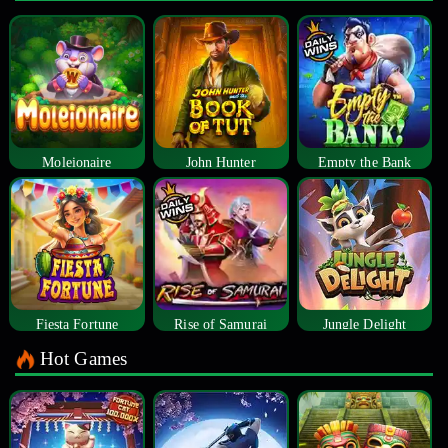
Moleionaire
John Hunter
Empty the Bank
Fiesta Fortune
Rise of Samurai
Jungle Delight
Hot Games