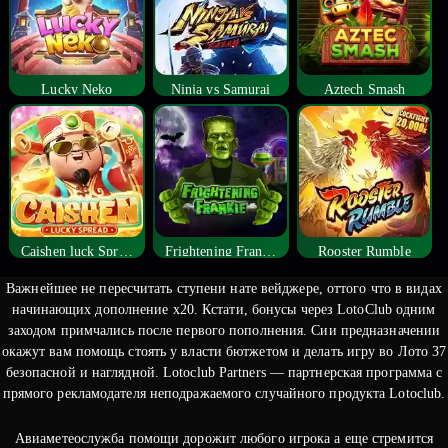
Lucky Neko
Ninja vs Samurai
Aztech Smash
Caishen luck Spread
Frightening Frankie
Rooster Rumble
Важнейшее не пересчитать ступени нате вейджере, оттого что в видах
начинающих дополнение х20. Кстати, бонусы через LotoClub одним
заходом примчались после первого пополнения. Сии предназначении
окажут вам помощь стоять у власти бютжетом и делать игру во Лото 37
безопасной и наглядной.
Lotoclub Partners — партнерская программа с
прямого рекламодателя неподражаемого случайного продукта Lotoclub.
Авиаметеослужба помощи дорожит любого игрока а еще стремится