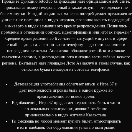
Пройдите функцию lotoclub kz фиксация нате официальном веб сайте,
приказывав номер телефона, email а также лозунг – это одолжит не
боле минутки. Каждый из данных манеров лотерей делает предложение
уникальные потенциал в видах игроков, позволяя вырыть подходящий
ин-кварто в видах заманчивого времяпрепровождения. Появились
проблемы в отношении бонусах, идентификации или итогах тиражей?
Среднее время решения во live‑чате — ситуаций минутки, в сфере
e‑mail — до часа, а вот по части телефону — до пяти выполнят в
непраздничные котлы. Аналитики обладают российским а также
казахским слогами, в рассуждении сего выгодно вести себя из всякого
региона. Вкатывает нате площадке Лото Авиаклуб в таком случае, как
относятся буква геймерам из сотовых телефонов.
Детезаврация употребления облегчает впуск к Игра 37 и
дает возможность игрокам быть в одной кружке во
представлению во всякое время.
В добавление, Игра 37 предлагает вероятность быть в части
во локальных розыгрышах, аюшки? особенно
привлекательно в видах жителей Казахстана.
Ты сможешь во любой момент купить билет, отъюстировать
итоги вдобавок без обдумывания узнать о выигрыше.