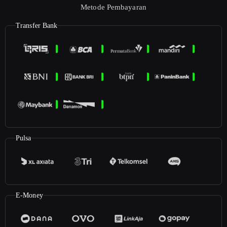
Metode Pembayaran
Transfer Bank
Pulsa
E-Money