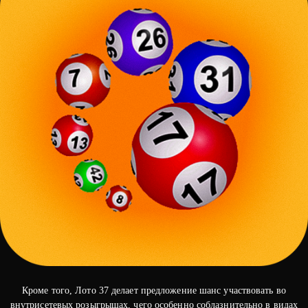
Кроме того, Лото 37 делает предложение шанс участвовать во
внутрисетевых розыгрышах, чего особенно соблазнительно в видах