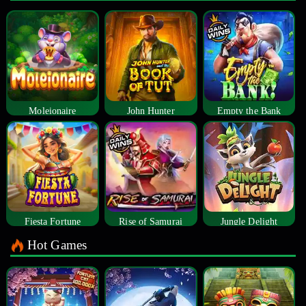
Moleionaire
John Hunter
Empty the Bank
Fiesta Fortune
Rise of Samurai
Jungle Delight
Hot Games