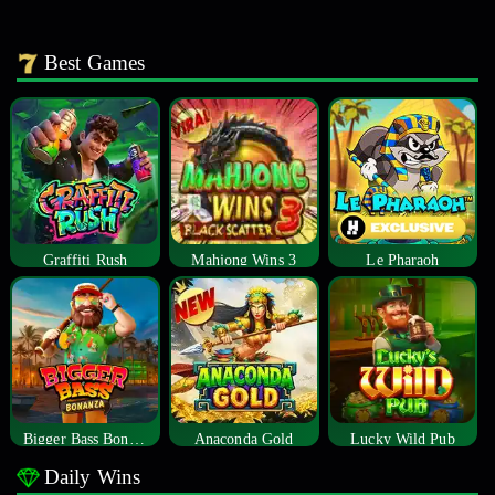
Best Games
Graffiti Rush
Mahjong Wins 3
Le Pharaoh
Bigger Bass Bonanza
Anaconda Gold
Lucky Wild Pub
Daily Wins