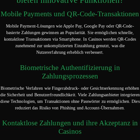
bieten innovative Funktionen?
Mobile Payments und QR-Code-Transaktionen
Mobile Payment-Lösungen wie Apple Pay, Google Pay oder QR-Code-
basierte Zahlungen gewinnen an Popularität. Sie ermöglichen schnelle,
kontaktlose Transaktionen via Smartphone. In Casinos werden QR-Codes
zunehmend zur unkomplizierten Einzahlung genutzt, was die
Nutzererfahrung erheblich verbessert.
Biometrische Authentifizierung in
Zahlungsprozessen
Biometrische Verfahren wie Fingerabdruck- oder Gesichtserkennung erhöhen
die Sicherheit und Benutzerfreundlichkeit. Viele Zahlungsanbieter integrieren
diese Technologien, um Transaktionen ohne Passwörter zu ermöglichen. Dies
reduziert das Risiko von Phishing und Account-Übernahmen.
Kontaktlose Zahlungen und ihre Akzeptanz in
Casinos