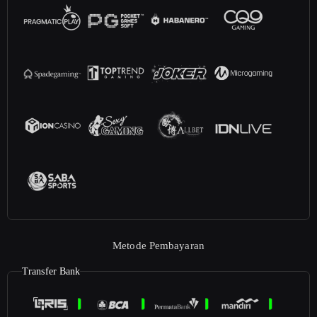
Metode Pembayaran
Transfer Bank