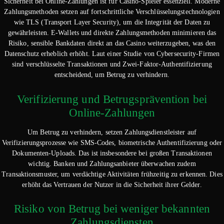
Sicherheit bei Online-Zahlungen ist für Casino-Spieler essenziell. Moderne
Zahlungsmethoden setzen auf fortschrittliche Verschlüsselungstechnologien
wie TLS (Transport Layer Security), um die Integrität der Daten zu
gewährleisten. E-Wallets und direkte Zahlungsmethoden minimieren das
Risiko, sensible Bankdaten direkt an das Casino weiterzugeben, was den
Datenschutz erheblich erhöht. Laut einer Studie von Cybersecurity-Firmen
sind verschlüsselte Transaktionen und Zwei-Faktor-Authentifizierung
entscheidend, um Betrug zu verhindern.
Verifizierung und Betrugsprävention bei
Online-Zahlungen
Um Betrug zu verhindern, setzen Zahlungsdienstleister auf
Verifizierungsprozesse wie SMS-Codes, biometrische Authentifizierung oder
Dokumenten-Uploads. Das ist insbesondere bei großen Transaktionen
wichtig. Banken und Zahlungsanbieter überwachen zudem
Transaktionsmuster, um verdächtige Aktivitäten frühzeitig zu erkennen. Dies
erhöht das Vertrauen der Nutzer in die Sicherheit ihrer Gelder.
Risiko von Betrug bei weniger bekannten
Zahlungsdiensten