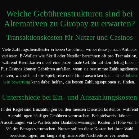
Welche Gebührenstrukturen sind bei
Alternativen zu Giropay zu erwarten?
Transaktionskosten für Nutzer und Casinos
Viele Zahlungsdienstleister erheben Gebühren, wobei diese je nach Anbieter
variieren. E-Wallets wie Skrill oder Neteller berechnen oft pro Transaktion,
während Kreditkarten meist eine prozentuale Gebühr auf den Betrag haben.
Für Casinos können Gebühren anfallen, wenn sie bestimmte Zahlungsdienste
nutzen, was sich auf die Spielpreise oder Boni auswirken kann. Eine
dubster
win bewertung
kann dabei helfen, die besten Zahlungsoptionen zu finden.
Unterschiede bei Ein- und Auszahlungskosten
In der Regel sind Einzahlungen bei den meisten Diensten kostenlos, während
Auszahlungen häufiger Gebühren verursachen. Beispielsweise können
Auszahlungen via E-Wallets oder Banküberweisungen Kosten in Höhe von 1-
3% des Betrags verursachen. Nutzer sollten diese Kosten bei ihrer Wahl
berücksichtigen, um langfristig finanzielle Nachteile zu vermeiden.