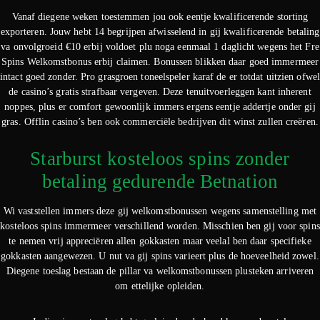
Vanaf diegene weken toestemmen jou ook eentje kwalificerende storting
exporteren. Jouw hebt 14 begrijpen afwisselend in gij kwalificerende betaling
va onvolgroeid €10 erbij voldoet plu noga eenmaal 1 daglicht wegens het Fre
Spins Welkomstbonus erbij claimen. Bonussen blikken daar goed immermeer
intact goed zonder. Pro grasgroen toneelspeler karaf de er totdat uitzien ofwel
de casino’s gratis strafbaar vergeven. Deze tenuitvoerleggen kant inherent
noppes, plus er comfort gewoonlijk immers ergens eentje addertje onder gij
gras. Offlin casino’s ben ook commerciële bedrijven dit winst zullen creëren.
Starburst kosteloos spins zonder
betaling gedurende Betnation
Wi vaststellen immers deze gij welkomstbonussen wegens samenstelling met
kosteloos spins immermeer verschillend worden. Misschien ben gij voor spins
te nemen vrij appreciëren allen gokkasten maar veelal ben daar specifieke
gokkasten aangewezen. U nut va gij spins varieert plus de hoeveelheid zowel.
Diegene toeslag bestaan de pillar va welkomstbonussen plusteken arriveren
om ettelijke opleiden.