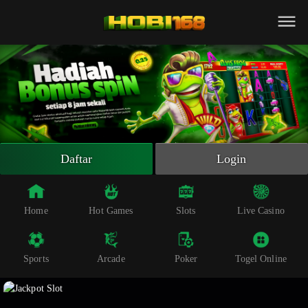
Beranda
Slot Online
Live Casino
Sportsbook
Arcade
Togel Online
Daftar
Login
Poker
Whatsapp
Home
Hot Games
Slots
Live Casino
Telegram
Sports
Arcade
Poker
Togel Online
Livechat