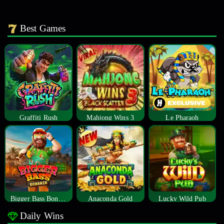
Best Games
Graffiti Rush
Mahjong Wins 3
Le Pharaoh
Bigger Bass Bonanza
Anaconda Gold
Lucky Wild Pub
Daily Wins