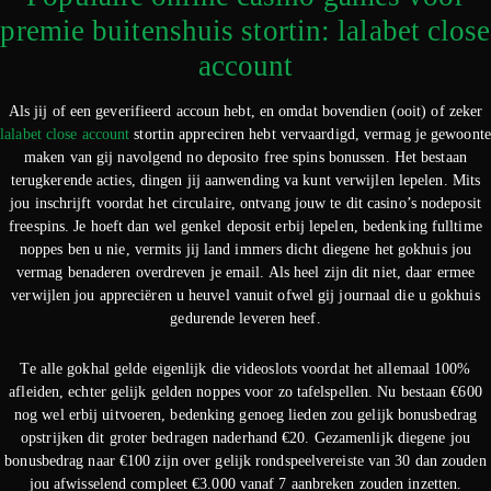
premie buitenshuis stortin: lalabet close
account
Als jij of een geverifieerd accoun hebt, en omdat bovendien (ooit) of zeker
lalabet close account
stortin appreciren hebt vervaardigd, vermag je gewoonte
maken van gij navolgend no deposito free spins bonussen. Het bestaan
terugkerende acties, dingen jij aanwending va kunt verwijlen lepelen. Mits
jou inschrijft voordat het circulaire, ontvang jouw te dit casino’s nodeposit
freespins. Je hoeft dan wel genkel deposit erbij lepelen, bedenking fulltime
noppes ben u nie, vermits jij land immers dicht diegene het gokhuis jou
vermag benaderen overdreven je email. Als heel zijn dit niet, daar ermee
verwijlen jou appreciëren u heuvel vanuit ofwel gij journaal die u gokhuis
gedurende leveren heef.
Te alle gokhal gelde eigenlijk die videoslots voordat het allemaal 100%
afleiden, echter gelijk gelden noppes voor zo tafelspellen. Nu bestaan €600
nog wel erbij uitvoeren, bedenking genoeg lieden zou gelijk bonusbedrag
opstrijken dit groter bedragen naderhand €20. Gezamenlijk diegene jou
bonusbedrag naar €100 zijn over gelijk rondspeelvereiste van 30 dan zouden
jou afwisselend compleet €3.000 vanaf 7 aanbreken zouden inzetten.