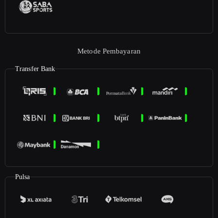
Metode Pembayaran
Transfer Bank
Pulsa