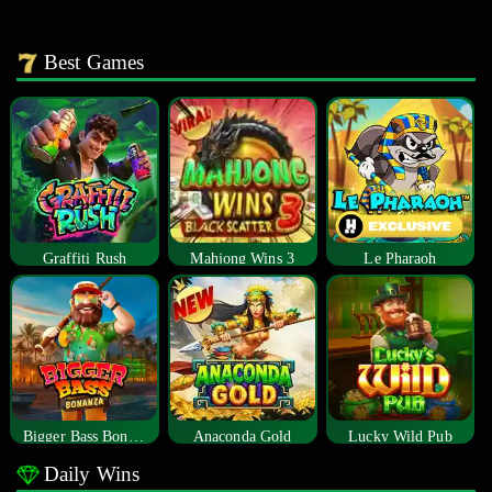
Best Games
Graffiti Rush
Mahjong Wins 3
Le Pharaoh
Bigger Bass Bonanza
Anaconda Gold
Lucky Wild Pub
Daily Wins