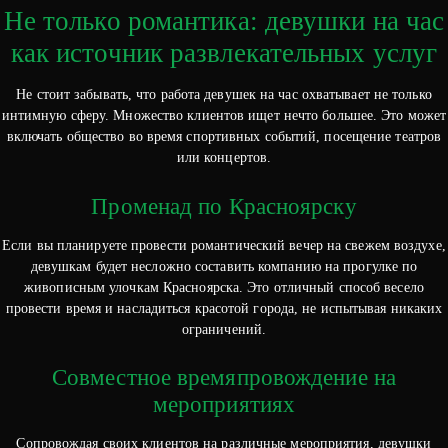
Не только романтика: девушки на час
как источник развлекательных услуг
Не стоит забывать, что работа девушек на час охватывает не только
интимную сферу. Множество клиентов ищет нечто большее. Это может
включать общество во время спортивных событий, посещение театров
или концертов.
Променад по Красноярску
Если вы планируете провести романтический вечер на свежем воздухе,
девушкам будет несложно составить компанию на прогулке по
живописным улочкам Красноярска. Это отличный способ весело
провести время и насладиться красотой города, не испытывая никаких
ограничений.
Совместное времяпровождение на
мероприятиях
Сопровождая своих клиентов на различные мероприятия, девушки