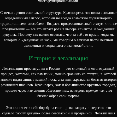
многофункциональными.
С точки зрения социальной структуры Красноярска, эта ниша заполняет
определённый запрос, который не всегда возможно удовлетворить
традиционными способами. Возраст, профессиональный статус, личные
предпочтения — все это играет роль в выборе клиентов и ожиданиях
девушек. Поэтому так важно осознать, что за всё это время, когда мы
говорим о «девушках на час», мы говорим о важной части местной
экономики и социального взаимодействия.
История и легализация
Легализация проституции в России — это сложный и многогранный
процесс, который, как памятник, можно сравнить со статуей, в которой
многие видят лишь внешний лоск, а за ним скрывается богатая история
различных нюансов. Красноярск, как и большинство крупных городов,
прошел через изменения общественных взглядов, прежде чем этот
бизнес обрел свои формы.
Это включает в себя борьбу за свои права, защиту интересов, что
сделало работу девушек более безопасной и прозрачной. Легализация