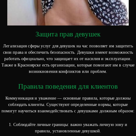
Защита прав девушек
Легализация сферы услуг для девушек на час позволяет им защитить
свои права и обеспечить безопасность. Девушки имеют возможность
работать официально, что защищает их от насилия и эксплуатации.
Также в Красноярске есть организации, которые помогают им в случае
возникновения конфликтов или проблем.
Правила поведения для клиентов
Коммуникация и уважение — основные правила, которые должны
соблюдать клиенты. Существуют определенные нормы, которые
помогут научиться взаимодействовать с девушками должным образом:
1. Соблюдайте личные границы: важно уважать личную зону и
правила, установленные девушкой.