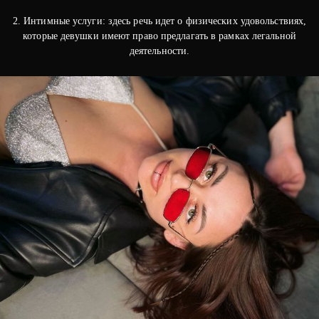
2. Интимные услуги: здесь речь идет о физических удовольствиях,
которые девушки имеют право предлагать в рамках легальной
деятельности.