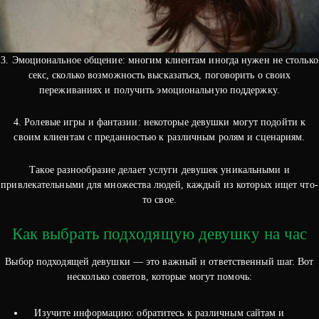
3. Эмоциональное общение: многим клиентам иногда нужен не столько
секс, сколько возможность высказаться, поговорить о своих
переживаниях и получить эмоциональную поддержку.
4. Ролевые игры и фантазии: некоторые девушки могут подойти к
своим клиентам с преданностью к различным ролям и сценариям.
Такое разнообразие делает услуги девушек уникальными и
привлекательными для множества людей, каждый из которых ищет что-
то свое.
Как выбрать подходящую девушку на час
Выбор подходящей девушки — это важный и ответственный шаг. Вот
несколько советов, которые могут помочь:
Изучите информацию: обратитесь к различным сайтам и