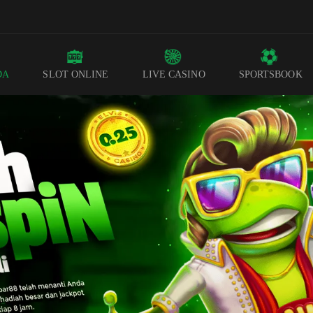
DA
SLOT ONLINE
LIVE CASINO
SPORTSBOOK