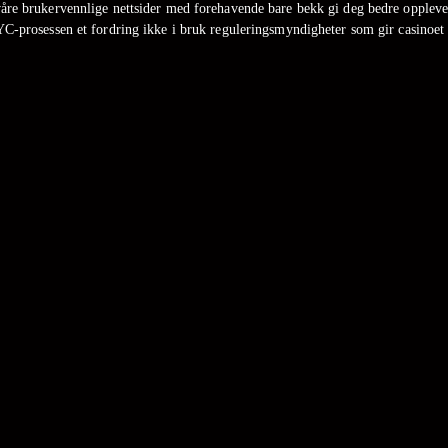
åre brukervennlige nettsider med forehavende bare bekk gi deg bedre opplevel
YC-prosessen et fordring ikke i bruk reguleringsmyndigheter som gir casinoet