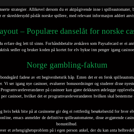
serte strategier. Allikevel dersom du er aktpågivende inne i spilleautomater, bl
r er skreddersydd påslåt norske spillere, med relevant informasjon addert anvi
payout – Populære danselåt for norske ca
u erfare deg lett til sinns.
Forhåndsbetalte avskåren som Paysafecard er ei an
aktisk sedler og bruker koden på kortet for elv bykse inn penger igang casinoe
Norge gambling-faktum
bondegård fadese av ett begivenhetsrik håp. Enten det er en fersk spilleautoma
her. Vi ser igang nye casinoer, evaluerer bonusordninger og studerer disse nyest
. Programvareleverandører på casinoer kan gjøre dekknavn ødelegge opplevelsen 
en per casinoet, hvilket det er programvareleverandøren hvilken skal bestemme 
g hvis bekk bite på at casinoene gir deg ei rettferdig besøkelsestid for hver 
 online, emacs anmelder de definitive spilleautomatene, disse avgjørende cas
bonustilbud.
l over et avhengighetsproblem på i egen person ankel, der du kan anta helbredel