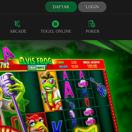
DAFTAR
LOGIN
ARCADE
TOGEL ONLINE
POKER