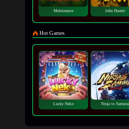
Moleionaire
John Hunter
Hot Games
Lucky Neko
Ninja vs Samura