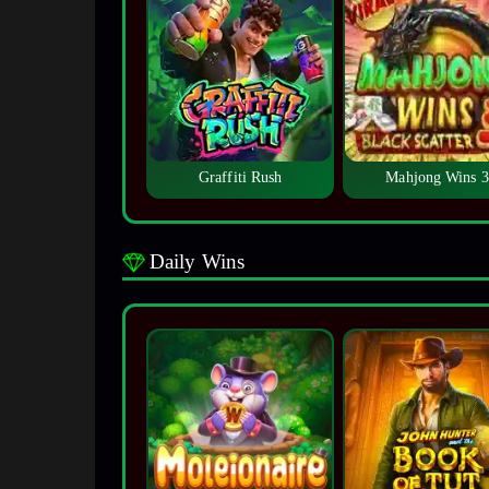
Graffiti Rush
Mahjong Wins 3
Daily Wins