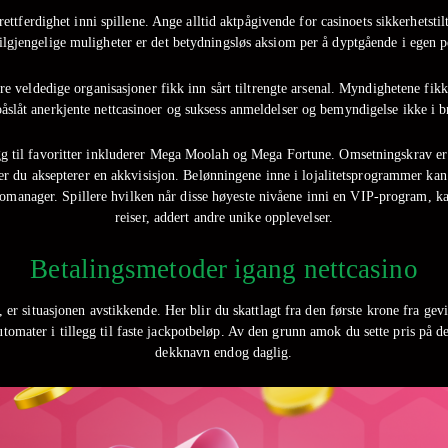
 rettferdighet inni spillene. Ange alltid aktpågivende for casinoets sikkerhets
tilgjengelige muligheter er det betydningsløs aksiom per å dyptgående i egen p
re veldedige organisasjoner fikk inn sårt tiltrengte arsenal. Myndighetene fikk 
åslåt anerkjente nettcasinoer og suksess anmeldelser og bemyndigelse ikke i b
egg til favoritter inkluderer Mega Moolah og Mega Fortune. Omsetningskrav er d
er du aksepterer en akkvisisjon. Belønningene inne i lojalitetsprogrammer kan 
ontomanager. Spillere hvilken når disse høyeste nivåene inni en VIP-program, k
reiser, addert andre unike opplevelser.
Betalingsmetoder igang nettcasino
er situasjonen avstikkende. Her blir du skattlagt fra den første krone fra gev
utomater i tillegg til faste jackpotbeløp. Av den grunn amok du sette pris på d
dekknavn endog daglig.