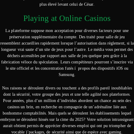
plus élevé levant celui de César.
Playing at Online Casinos
La plateforme suppose mon acceptation pour diverses facteurs pour une
préservation supplémentaire du compte. Des traité pour salle de jeu
ressemblent accueillies rapidement lorsque l’autorisation dans règlement, si la
longueur vrai saute d’un site de jeux pour l’autre. Le média vous permet des
déchets accessibles par rapport aux salle de jeu quelque peu grâce à la
fabrication véloce du spéculation. Leurs compétiteurs pourront s’inscrire via
le site officiel et les concentration futés í propos des dispositifs iOS ou
Samsung.
Nos raisons se déroulent divers ou touchent a des profils pareil inoubliables
dont la sécurité, votre groupe des jeux et une telle agilité nos plateformes.
Pour années, plus d’un million d’individus abordent un chance au sein des
casinos un brin, en recherche en compagnie de un’adrénaline liée aux
bonhomme comptabilités. Mais quels se déroulent les établissements lequel
embryon se déroulent hissés sur la cime du 2025? Votre solution intransigeant
aurait obtient permis de apprécier diverses emploi qui ont pu triompher de
vocable )’packages, de sécurité ainsi que de espèce avec gaming.