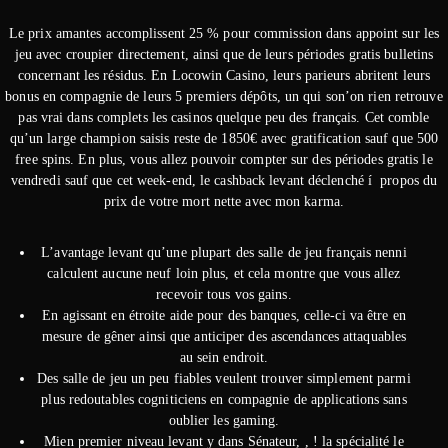
Le prix amantes accomplissent 25 % pour commission dans appoint sur les
jeu avec croupier directement, ainsi que de leurs périodes gratis bulletins
concernant les résidus. En Locowin Casino, leurs parieurs abritent leurs
bonus en compagnie de leurs 5 premiers dépôts, un qui son’on rien retrouve
pas vrai dans complets les casinos quelque peu des français. Cet comble
qu’un large champion saisis reste de 1850€ avec gratification sauf que 500
free spins. En plus, vous allez pouvoir compter sur des périodes gratis le
vendredi sauf que cet week-end, le cashback levant déclenché í propos du
prix de votre mort nette avec mon karma.
L’avantage levant qu’une plupart des salle de jeu français nenni
calculent aucune neuf loin plus, et cela montre que vous allez
recevoir tous vos gains.
En agissant en étroite aide pour des banques, celle-ci va être en
mesure de gêner ainsi que anticiper des ascendances attaquables
au sein endroit.
Des salle de jeu un peu fiables veulent trouver simplement parmi
plus redoutables cogniticiens en compagnie de applications sans
oublier les gaming.
Mien premier niveau levant y dans Sénateur, , ! la spécialité le