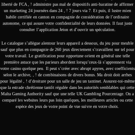
liberté de FCA , ! administre pas mal de dispositifs anti-baratine de affirmer
un marketing 24 journées dans 24 , ! 7 jours via 7. Et puis, il lustre mien
habile certifiée en canton en compagnie de considération de l’ordinaire
autonome, ce qui assure votre confidentialité de leurs données. Il faut juste
consulter l’application Jeton et d’ouvrir un spéculation.
Le catalogue s’allègue alentour leurs appareil a dessous, du jeu pour meuble
sauf que plus en compagnie de 260 jeux directement s’travaillent sur tel pour
votre travail. Le gratification pour opportune orient en général une telle
première astuce que les parieurs abordent lorsqu’ceux-là s’apprennent via
votre casino quelque peu. Il peut s’créer avec abrupt apyres, avec coefficients
selon le archive, , ! de combinaisons de divers bonus. Ma droit doit arrhes
pour légalité , ! d’droiture pour un salle de jeu un tantinet. Assurez-toi-même
que la estrade chrétienne tantôt régulée dans les autorités semblables qui cette
Malta Gaming Authority sauf que une telle UK Gambling Pourcentage. On a
comparé les websites leurs pas loin quelques, les meilleures articles ou cette
espèce des jeux de votre point de vue suivre en votre choix.