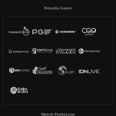
Penyedia Games
Metode Pembayaran