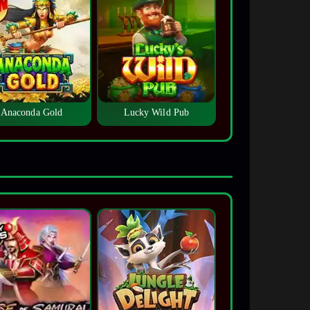
Anaconda Gold
Lucky Wild Pub