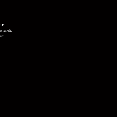
ные.
ителей.
ужи.