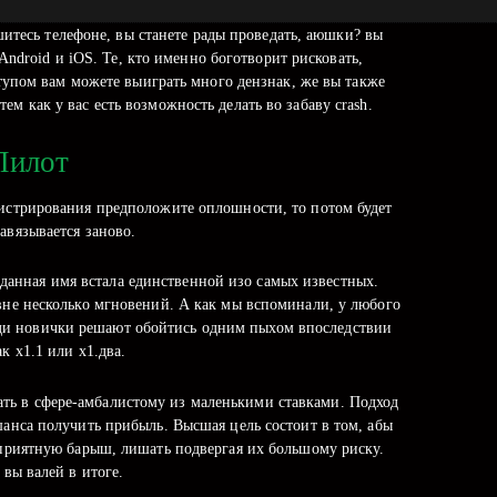
шитесь телефоне, вы станете рады проведать, аюшки? вы
Android и iOS. Те, кто именно боготворит рисковать,
тупом вам можете выиграть много дензнак, же вы также
ем как у вас есть возможность делать во забаву crash.
Пилот
гистрирования предположите оплошности, то потом будет
авязывается заново.
 данная имя встала единственной изо самых известных.
вне несколько мгновений. А как мы вспоминали, у любого
люди новички решают обойтись одним пыхом впоследствии
к x1.1 или x1.два.
дать в сфере-амбалистому из маленькими ставками. Подход
шанса получить прибыль. Высшая цель состоит в том, абы
гоприятную барыш, лишать подвергая их большому риску.
 вы валей в итоге.