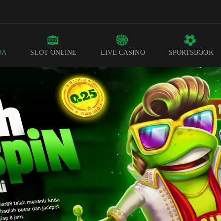
DA
SLOT ONLINE
LIVE CASINO
SPORTSBOOK