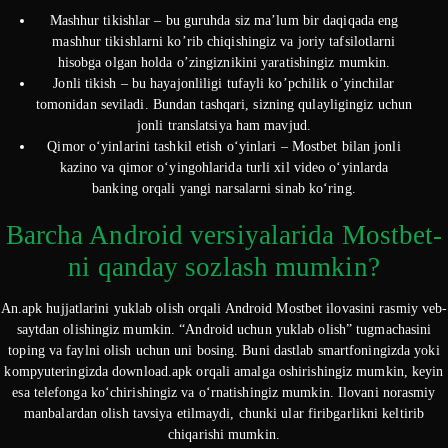
Mashhur tikishlar – bu guruhda siz ma’lum bir daqiqada eng
mashhur tikishlarni ko’rib chiqishingiz va joriy tafsilotlarni
hisobga olgan holda o’zingiznikini yaratishingiz mumkin.
Jonli tikish – bu hayajonliligi tufayli ko’pchilik o’yinchilar
tomonidan seviladi. Bundan tashqari, sizning qulayligingiz uchun
jonli translatsiya ham mavjud.
Qimor oʻyinlarini tashkil etish oʻyinlari – Mostbet bilan jonli
kazino va qimor oʻyingohlarida turli xil video oʻyinlarda
banking orqali yangi narsalarni sinab koʻring.
Barcha Android versiyalarida Mostbet-
ni qanday sozlash mumkin?
An.apk hujjatlarini yuklab olish orqali Android Mostbet ilovasini rasmiy veb-
saytdan olishingiz mumkin. “Android uchun yuklab olish” tugmachasini
toping va faylni olish uchun uni bosing. Buni dastlab smartfoningizda yoki
kompyuteringizda download.apk orqali amalga oshirishingiz mumkin, keyin
esa telefonga ko‘chirishingiz va o‘rnatishingiz mumkin. Ilovani norasmiy
manbalardan olish tavsiya etilmaydi, chunki ular firibgarlikni keltirib
chiqarishi mumkin.