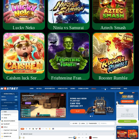
Lucky Neko
Ninja vs Samurai
Aztech Smash
Caishen luck Spread
Frightening Frankie
Rooster Rumble