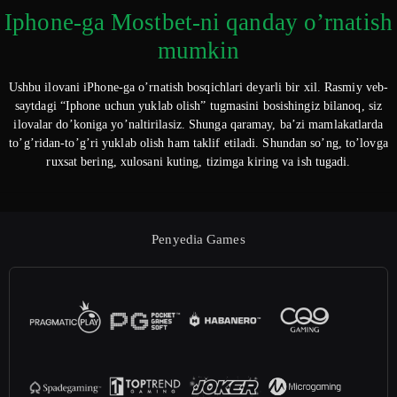
Iphone-ga Mostbet-ni qanday o’rnatish
mumkin
Ushbu ilovani iPhone-ga o’rnatish bosqichlari deyarli bir xil. Rasmiy veb-
saytdagi “Iphone uchun yuklab olish” tugmasini bosishingiz bilanoq, siz
ilovalar do’koniga yo’naltirilasiz. Shunga qaramay, ba’zi mamlakatlarda
to’g’ridan-to’g’ri yuklab olish ham taklif etiladi. Shundan so’ng, to’lovga
ruxsat bering, xulosani kuting, tizimga kiring va ish tugadi.
Penyedia Games