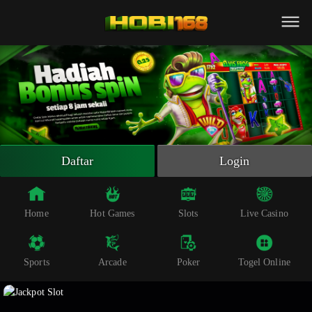
Beranda
Slot Online
Live Casino
Sportsbook
Arcade
Togel Online
Daftar
Login
Poker
Whatsapp
Home
Hot Games
Slots
Live Casino
Telegram
Sports
Arcade
Poker
Togel Online
Livechat