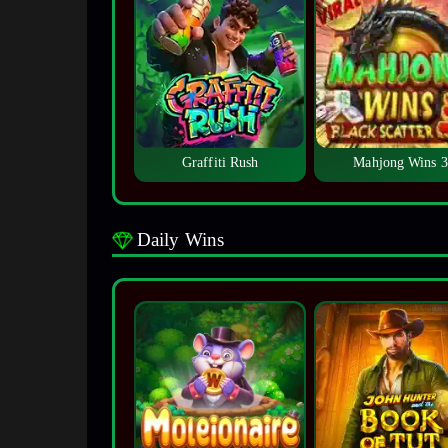
Graffiti Rush
Mahjong Wins 3
Daily Wins