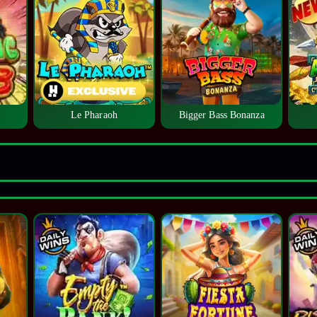
Le Pharaoh
Bigger Bass Bonanza