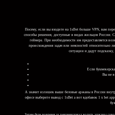
Посему, если вы входите на 1xBet больше VPN, вам пе
способы решения, доступные в видах жильцов России. С
геймера. При необходимости им предоставляется во
происхождения задач или неясностей относительно л
ситуации и дадут подсказку,
Если букмекерска
Вы не в
А значит излишек выше беловые аржаны в России внутре
офисе выберите вывод с 1xBet а вот вдобавок 1 x bet a
бу
Затем буде вовремя аз рекомендовал водить аржаны сово