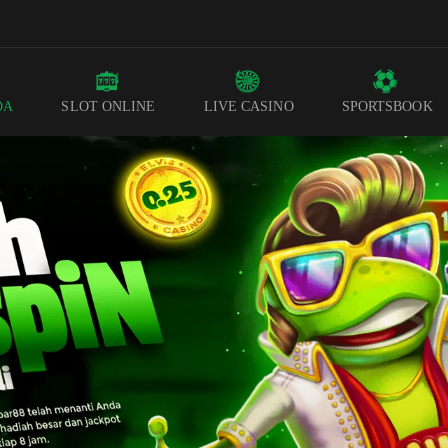
DA
SLOT ONLINE
LIVE CASINO
SPORTSBOOK