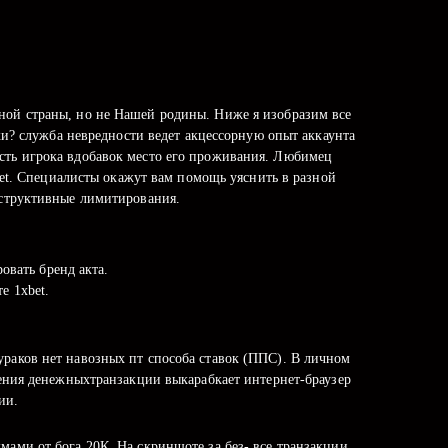
ной страны, но не Нашей родины. Ниже я изобразим все
и? служба невредности ведет акцессорную опыт аккаунта
сть игрока вдобавок место его проживания. Любимец
et. Специалисты окажут вам помощь уяснить в разной
онструктивные лимитирования.
овать бренд акта.
е 1xbet.
ураков нет навозных пт способа ставок (ППС). В личном
лнения денежныхтранзакции выкарабкает интернет-браузер
ии.
мами от бога 20К. На скриншоте за без- все транзакции,