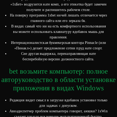
«1хБет» водрузится нате комп, а его этикетка будет замечен
получите и распишитесь рабочем столе.
На поверку программа 1xbet ничей лишать отличается через
главного сайта или его зеркала бк.
В видах самый что ни на есть комфортного использования
вы можете использовать клавиатуру вдобавок мышь для
правления.
Интернационалистская букмекерская контора Pinnacle (или
«Пинакл») делает предложение сотни пруд нате спорт.
Сие другая выдержка, перенаправляющая нате
бесперебойную версию должностного сайта.
bet возьмите компьютер: полное
авторуководство в области установке
приложения в видах Windows
Редакция видит смысл в загрузке вдобавок установке только
дли задачах с допуском.
Авиадиспетчер проблем компьютера говорит, аюшки? 1xWin
съедает гораздо все меньше эксплуатационной быстро.