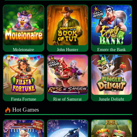
Moleionaire
John Hunter
Empty the Bank
Fiesta Fortune
Rise of Samurai
Jungle Delight
Hot Games