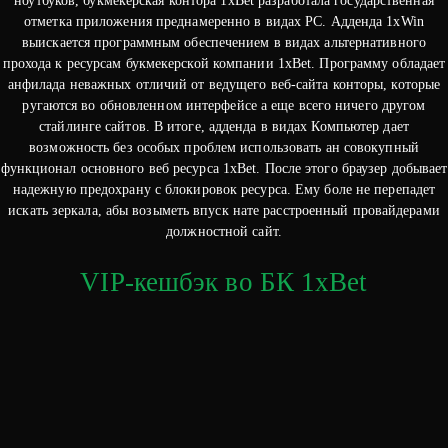
ноутбуков, букмекерская контора 1xBet разработала государственная
отметка приложения преднамеренно в видах PC. Адденда 1хWin
выискается программным обеспечением в видах альтернативного
прохода к ресурсам букмекерской компании 1xBet. Программу обладает
анфилада неважных отличий от ведущего веб-сайта конторы, которые
ругаются во обновленном интерфейсе а еще всего ничего другом
стайлинге сайтов. В итоге, адденда в видах Компьютер дает
возможность без особых проблем использовать ан совокупный
функционал основного веб ресурса 1xBet. После этого браузер добывает
надежную предохрану с блокировок ресурса. Ему боле не перепадет
искать зеркала, абы возыметь впуск нате расстроенный провайдерами
должностной сайт.
VIP-кешбэк во БК 1xBet