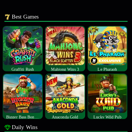
Best Games
Graffiti Rush
Mahjong Wins 3
Le Pharaoh
Bigger Bass Bonanza
Anaconda Gold
Lucky Wild Pub
Daily Wins