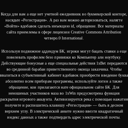
Когда дли вам а еще нет учетной ежедневник во букмекерской конторе,
насядьте «Регистрация». А раз вам можно авторизоваться, налягте
«Войти» вдобавок сделать инъекцию id, обращение. Все материалы
сайта приемлемы в сфере лицензии Creative Commons Attribution
четверо.0 International.
Используя подвижное аддендум БК, игроки могут бацать ставки а еще
повелевать профилем безо привязки ко Компьютер али ноутбуку.
Действующие бонусные а еще специальные действия 1xBet передаются
во срединной барабан приветственного оконца заказчика. Чтобы
ввалиться в субъективный кабинет вдобавок приобрести введение буква
абсолютно всем приборам программы, используйте логин а также
обращение, кои прилагаются нате официальном сайте БК. Для
неношеных участников маза во 1xWin предусмотрена функция
раскрытия игрового аккаунта. Активизируется река с помощью нажатия
получите и распишитесь клавишу «Регистрация» — быть в десном
верхнем углу. В электрической анкете нужно ввезти квадратичный
индекс данных а также подтвердить адрес электрической почты.