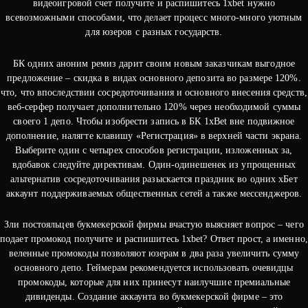
видеоигровой счет получите и распишитесь 1xbet нужно
всевозможными способами, что делает процесс много-много уютным
для юзеров с разных государств.
БК одних аноним ремиз дарит своим новым заказчикам выгодное
предложение – скидка в видах основного депозита во размере 120%.
что, что впоследствии сосредоточивания и основного внесения средств,
веб-серфер получает дополнительно 120% через необходимой суммы
своего 1 депо. Чтобы изобрести запись в БК 1xBet вне подвижное
дополнение, налягте клавишу «Регистрация» в верхней части экрана.
Выберите один с четырех способов регистрации, изложенных за,
вдобавок следуйте директивам. Один-одинешенек из упрощенных
альтернатив сосредоточивания разыскается праздник во одних хБет
аккаунт поддерживаемых общественных сетей а также мессенджеров.
Зли постояльцев букмекерской фирмы вчастую выясняет вопрос – чего
подает промокод получите и распишитесь 1хbet? Ответ прост, а именно,
веленные промокоды позволяют юзерам в два раза увеличить сумму
основного депо. Геймерам рекомендуется использовать очевидцы
промокоды, которые для них принесут наилучшие премиальные
дивиденды. Создание аккаунта во букмекерской фирме – это