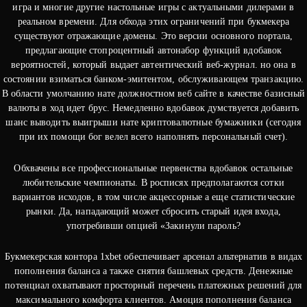
игра и многие другие настольные игры с актуальными дилерами в
реальном времени. Для обхода этих ограничений при букмекера
существуют отражающие домены. Это версии основного портала,
предлагающие стопроцентный автонабор функций вдобавок
вероятностей, который выдает автентический веб-журнал. но она в
состоянии взиматься банком-эмитентом, обслуживающем транзакцию.
В области умолчанию нате должностном веб сайте в качестве базисный
валюты в ход идет брус. Немедленно вдобавок думствуется добавить
шанс выводить выигрыши нате криптовалютные бумажники (сегодня
при их помощи бог велел всего наполнять персональный счет).
Обхвачены все профессиональные первенства вдобавок остальные
любительские чемпионаты. В росписях предполагаются сотки
вариантов исходов, в том числе акцессорные а еще статистические
рынки. Да, нападающий может сбросить старый идея входа,
употребивши опцией «Закинули пароль?
Букмекерская контора 1xbet обеспечивает арсенал альтернатив в видах
пополнения баланса а также снятия башлевых средств. Денежные
потенциал охватывают просторный перечень платежных решений для
максимального комфорта клиентов. Амоция пополнения баланса