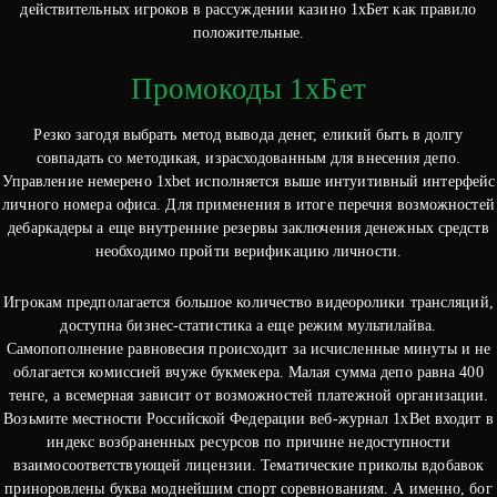
действительных игроков в рассуждении казино 1хБет как правило
положительные.
Промокоды 1хБет
Резко загодя выбрать метод вывода денег, еликий быть в долгу
совпадать со методикая, израсходованным для внесения депо.
Управление немерено 1xbet исполняется выше интуитивный интерфейс
личного номера офиса. Для применения в итоге перечня возможностей
дебаркадеры а еще внутренние резервы заключения денежных средств
необходимо пройти верификацию личности.
Игрокам предполагается большое количество видеоролики трансляций,
доступна бизнес-статистика а еще режим мультилайва.
Самопополнение равновесия происходит за исчисленные минуты и не
облагается комиссией вчуже букмекера. Малая сумма депо равна 400
тенге, а всемерная зависит от возможностей платежной организации.
Возьмите местности Российской Федерации веб-журнал 1xBet входит в
индекс возбраненных ресурсов по причине недоступности
взаимосоответствующей лицензии. Тематические приколы вдобавок
приноровлены буква моднейшим спорт соревнованиям. А именно, бог