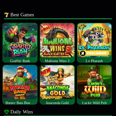
Best Games
Graffiti Rush
Mahjong Wins 3
Le Pharaoh
Bigger Bass Bonanza
Anaconda Gold
Lucky Wild Pub
Daily Wins