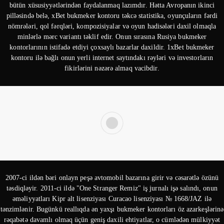
bütün xüsusiyyətlərindən faydalanmaq lazımdır. Hətta Avropanın ikinci
pilləsində belə, xBet bukmeker kontoru təkcə statistika, oyunçuların fərdi
nömrələri, qol fərqləri, kompozisiyalar və oyun hadisələri daxil olmaqla
minlərlə mərc variantı təklif edir. Onun sırasına Rusiya bukmeker
kontorlarının istifadə etdiyi çoxsaylı bazarlar daxildir. 1xBet bukmeker
kontoru ilə bağlı onun yerli internet saytındakı rəyləri və investorların
fikirlərini nəzərə almaq vacibdir.
2007-ci ildən bəri onlayn peşə avtomobil bazarına girir və cəsarətlə özünü
təsdiqləyir. 2011-ci ildə "One Stranger Remiz" iş jurnalı işə salındı, onun
əməliyyatları Kipr alt lisenziyası Curacao lisenziyası № 1668/JAZ ilə
tənzimlənir. Bugünkü reallıqda ən yaxşı bukmeker kontorları öz azarkeşlərinə
rəqabətə davamlı olmaq üçün geniş daxili ehtiyatlar, o cümlədən mülkiyyət