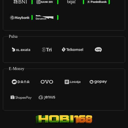
Pulsa
E-Money