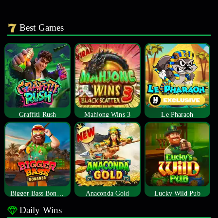
Best Games
Graffiti Rush
Mahjong Wins 3
Le Pharaoh
Bigger Bass Bonanza
Anaconda Gold
Lucky Wild Pub
Daily Wins