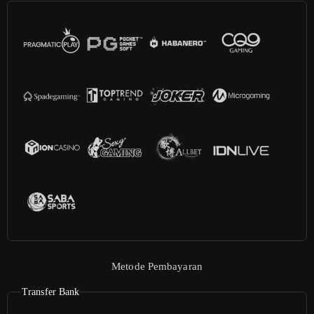
Metode Pembayaran
Transfer Bank