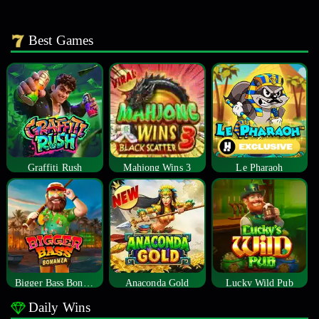
Best Games
Graffiti Rush
Mahjong Wins 3
Le Pharaoh
Bigger Bass Bonanza
Anaconda Gold
Lucky Wild Pub
Daily Wins