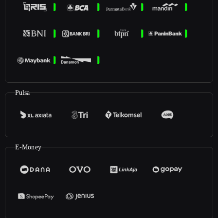
Pulsa
E-Money