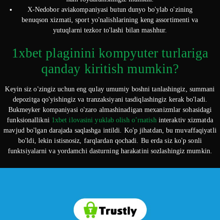
X-Nedobor aviakompaniyasi butun dunyo bo'ylab o'zining
benuqson xizmati, sport yo'nalishlarining keng assortimenti va
yutuqlarni tezkor to'lashi bilan mashhur.
1xbet plaginini kompyuter turlariga
qanday kiritish mumkin?
Keyin siz o'zingiz uchun eng qulay umumiy boshni tanlashingiz, summani
depozitga qo'yishingiz va tranzaksiyani tasdiqlashingiz kerak bo'ladi.
Bukmeyker kompaniyasi o'zaro almashinadigan mexanizmlar sohasidagi
funksionallikni
1xbet ilovasini yuklab olish o’rnatish
interaktiv xizmatda
mavjud bo'lgan darajada saqlashga intildi. Ko'p jihatdan, bu muvaffaqiyatli
bo'ldi, lekin istisnosiz, farqlardan qochadi. Bu erda siz ko'p sonli
funktsiyalarni va yordamchi dasturning harakatini sozlashingiz mumkin.