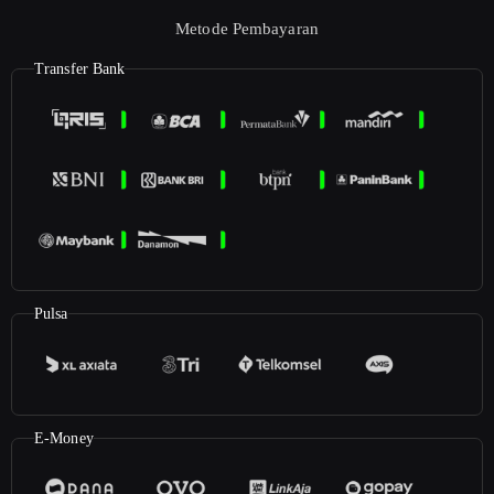
Metode Pembayaran
Transfer Bank
Pulsa
E-Money